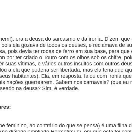
!), era a deusa do sarcasmo e da ironia. Dizem que el
a, pois ela gozava de todos os deuses, e reclamava de su
casa, pois devia ter rodas de ferro em sua base, para qu
 por ter criado o Touro com os olhos sob os chifre, po
r suas vítimas, e vários outros insultos com outros deu
falou a ela que poderia ser libertada, mas ela teria que a
seus habitantes). Ela, em resposta, falou com ironia qu
uais nações guerrearem. Sabem nos carnavais? (que eu n
seado na deusa? Sim, é verdade.
ares:
feminino, ao contrário do que se pensa) é uma filha de
no diálogo ampliado Hermotimus), em que esta foi convi