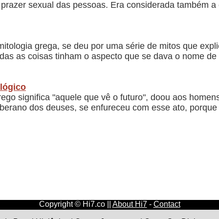
 prazer sexual das pessoas. Era considerada também a
itologia grega, se deu por uma série de mitos que expl
 todas as coisas tinham o aspecto que se dava o nome d
ológico
go significa "aquele que vê o futuro", doou aos homens
oberano dos deuses, se enfureceu com esse ato, porque 
Copyright © Hi7.co ||
About Hi7
-
Contact