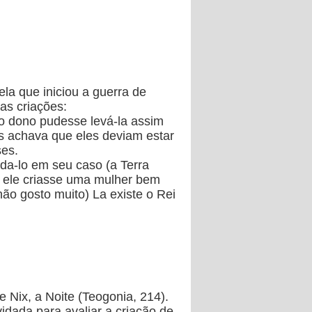
a que iniciou a guerra de
as criações:
e o dono pudesse levá-la assim
is achava que eles deviam estar
ses.
juda-lo em seu caso (a Terra
e ele criasse uma mulher bem
ão gosto muito) La existe o Rei
 Nix, a Noite (Teogonia, 214).
dada para avaliar a criação de