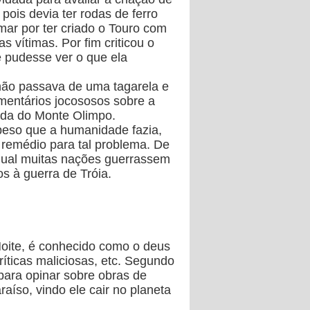
pois devia ter rodas de ferro
ar por ter criado o Touro com
 vítimas. Por fim criticou o
e pudesse ver o que ela
 não passava de uma tagarela e
omentários jocososos sobre a
ilada do Monte Olimpo.
peso que a humanidade fazia,
 remédio para tal problema. De
a qual muitas nações guerrassem
s à guerra de Tróia.
 Noite, é conhecido como o deus
críticas maliciosas, etc. Segundo
o para opinar sobre obras de
aíso, vindo ele cair no planeta