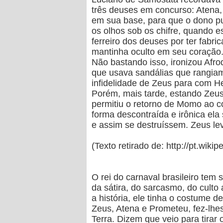
três deuses em concurso: Atena, P
em sua base, para que o dono pu
os olhos sob os chifre, quando e
ferreiro dos deuses por ter fab
mantinha oculto em seu coração
Não bastando isso, ironizou Afro
que usava sandálias que rangiam
infidelidade de Zeus para com Her
Porém, mais tarde, estando Zeus
permitiu o retorno de Momo ao c
forma descontraída e irônica ela
e assim se destruíssem. Zeus lev
(Texto retirado de: http://pt.wikip
O rei do carnaval brasileiro tem
da sátira, do sarcasmo, do culto 
a história, ele tinha o costume d
Zeus, Atena e Prometeu, fez-lhes
Terra. Dizem que veio para tirar