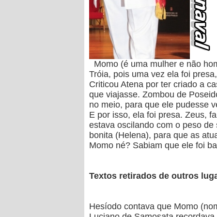
Momo (é uma mulher e não homem
Tróia, pois uma vez ela foi pres
Criticou Atena por ter criado a 
que viajasse. Zombou de Poseidon
no meio, para que ele pudesse ve
E por isso, ela foi presa. Zeus, 
estava oscilando com o peso de 
bonita (Helena), para que as at
Momo né? Sabiam que ele foi ba
Textos retirados de outros lug
Hesíodo contava que Momo (nome 
Luciano de Samosata recordava (