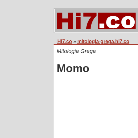
Hi7.co
»
mitologia-grega.hi7.co
Mitologia Grega
Momo