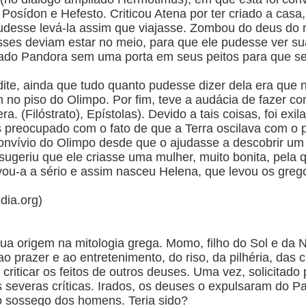
osídon e Hefesto. Criticou Atena por ter criado a casa, 
desse levá-la assim que viajasse. Zombou do deus do m
sses deviam estar no meio, para que ele pudesse ver suas
ricado Pandora sem uma porta em seus peitos para que s
.
dite, ainda que tudo quanto pudesse dizer dela era que
 no piso do Olimpo. Por fim, teve a audácia de fazer c
a. (Filóstrato), Epístolas). Devido a tais coisas, foi ex
 preocupado com o fato de que a Terra oscilava com o 
onvívio do Olimpo desde que o ajudasse a descobrir um
 sugeriu que ele criasse uma mulher, muito bonita, pel
ou-a a sério e assim nasceu Helena, que levou os grego
edia.org)
 sua origem na mitologia grega. Momo, filho do Sol e da
ao prazer e ao entretenimento, do riso, da pilhéria, das 
e criticar os feitos de outros deuses. Uma vez, solicitad
 severas críticas. Irados, os deuses o expulsaram do Par
 o sossego dos homens. Teria sido?