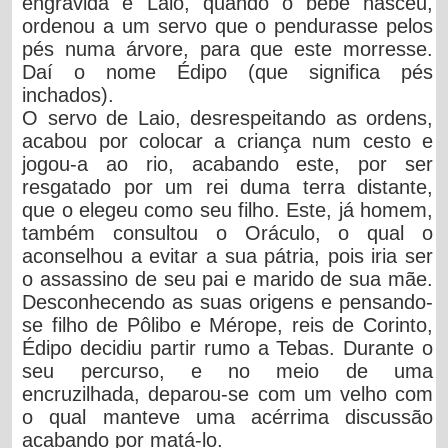
engravida e Laio, quando o bebé nasceu,
ordenou a um servo que o pendurasse pelos
pés numa árvore, para que este morresse.
Daí o nome Édipo (que significa pés
inchados).
O servo de Laio, desrespeitando as ordens,
acabou por colocar a criança num cesto e
jogou-a ao rio, acabando este, por ser
resgatado por um rei duma terra distante,
que o elegeu como seu filho. Este, já homem,
também consultou o Oráculo, o qual o
aconselhou a evitar a sua pátria, pois iria ser
o assassino de seu pai e marido de sua mãe.
Desconhecendo as suas origens e pensando-
se filho de Pôlibo e Mérope, reis de Corinto,
Édipo decidiu partir rumo a Tebas. Durante o
seu percurso, e no meio de uma
encruzilhada, deparou-se com um velho com
o qual manteve uma acérrima discussão
acabando por matá-lo.